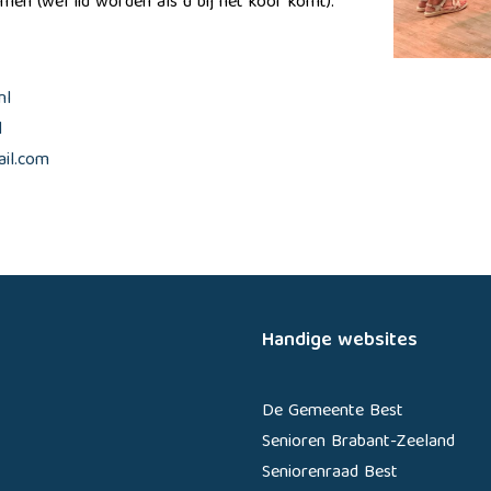
en (wel lid worden als u bij het koor komt).
nl
l
il.com
Handige websites
De Gemeente Best
Senioren Brabant-Zeeland
Seniorenraad Best