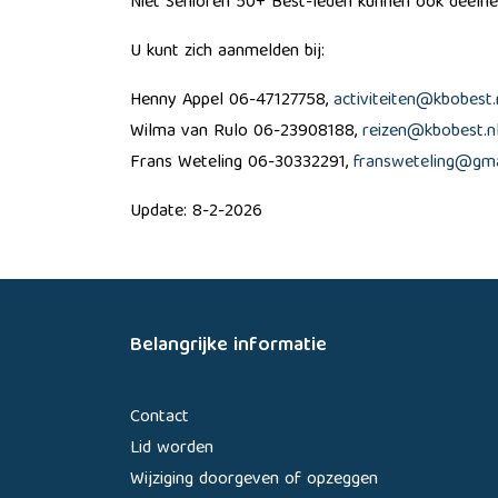
Niet Senioren 50+ Best-leden kunnen ook deelnem
U kunt zich aanmelden bij:
Henny Appel 06-47127758,
activiteiten@kbobest.
Wilma van Rulo 06-23908188,
reizen@kbobest.n
Frans Weteling 06-30332291,
fransweteling@gma
Update: 8-2-2026
Belangrijke informatie
Contact
Lid worden
Wijziging doorgeven of opzeggen