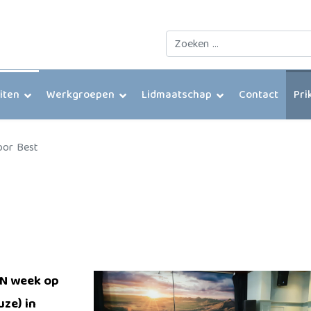
Zoeken
eiten
Werkgroepen
Lidmaatschap
Contact
Pri
oor Best
VEN week op
uze) in