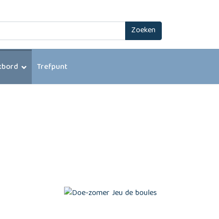
Zoeken
kbord
Trefpunt