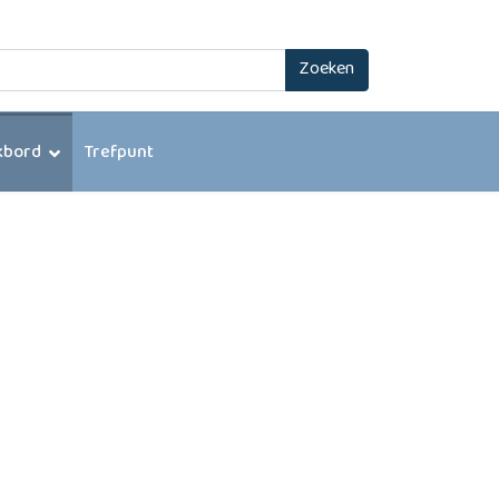
Zoeken
kbord
Trefpunt