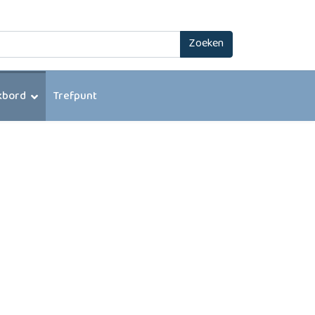
Zoeken
kbord
Trefpunt