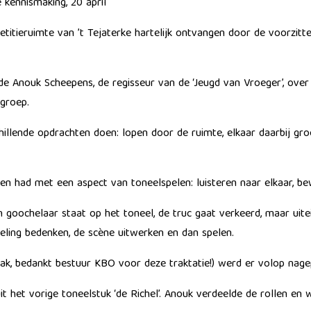
e kennismaking, 20 april
titieruimte van ’t Tejaterke hartelijk ontvangen door de voorzit
de Anouk Scheepens, de regisseur van de ‘Jeugd van Vroeger’, over 
groep.
illende opdrachten doen: lopen door de ruimte, elkaar daarbij gro
en had met een aspect van toneelspelen: luisteren naar elkaar, b
 goochelaar staat op het toneel, de truc gaat verkeerd, maar uit
deling bedenken, de scène uitwerken en dan spelen.
bak, bedankt bestuur KBO voor deze traktatie!) werd er volop nage
 het vorige toneelstuk ‘de Richel’. Anouk verdeelde de rollen en 